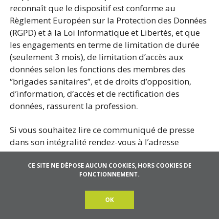
reconnaît que le dispositif est conforme au
Règlement Européen sur la Protection des Données
(RGPD) et à la Loi Informatique et Libertés, et que
les engagements en terme de limitation de durée
(seulement 3 mois), de limitation d’accès aux
données selon les fonctions des membres des
“brigades sanitaires”, et de droits d’opposition,
d’information, d’accès et de rectification des
données, rassurent la profession.
Si vous souhaitez lire ce communiqué de presse
dans son intégralité rendez-vous à l’adresse
suivante
https://afcdp.net/media/documents/CP-
AFCDP-SI-COVID-19-vf.pdf
CE SITE NE DÉPOSE AUCUN COOKIES, HORS COOKIES DE
FONCTIONNEMENT.
…
Mais qui soulève encore des
OK
interrogations