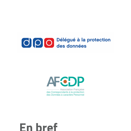
En
bref